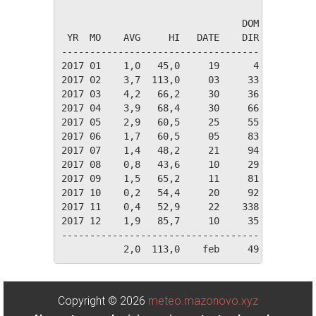
                                DOM

 YR  MO    AVG     HI   DATE    DIR

-----------------------------------

2017 01    1,0   45,0     19      4 

2017 02    3,7  113,0     03     33 

2017 03    4,2   66,2     30     36 

2017 04    3,9   68,4     30     66 

2017 05    2,9   60,5     25     55 

2017 06    1,7   60,5     05     83 

2017 07    1,4   48,2     21     94 

2017 08    0,8   43,6     10     29 

2017 09    1,5   65,2     11     81 

2017 10    0,2   54,4     20     92 

2017 11    0,4   52,9     22    338 

2017 12    1,9   85,7     10     35 

-----------------------------------

Copyright © 2026
meteo.mazonovo.xyz