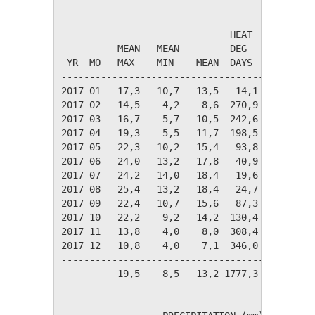
                                       TEMPER
                              HEAT    COOL   
          MEAN   MEAN         DEG     DEG    
 YR  MO   MAX    MIN    MEAN  DAYS    DAYS   
---------------------------------------------
2017 01   17,3   10,7   13,5   14,1    0,0   
2017 02   14,5    4,2    8,6  270,9    0,0   
2017 03   16,7    5,7   10,5  242,6    0,0   
2017 04   19,3    5,5   11,7  198,5    0,0   
2017 05   22,3   10,2   15,4   93,8    4,3   
2017 06   24,0   13,2   17,8   40,9   24,3   
2017 07   24,2   14,0   18,4   19,6   19,1   
2017 08   25,4   13,2   18,4   24,7   27,2   
2017 09   22,4   10,7   15,6   87,3    4,5   
2017 10   22,2    9,2   14,2  130,4    1,9   
2017 11   13,8    4,0    8,0  308,4    0,0   
2017 12   10,8    4,0    7,1  346,0    0,0   
---------------------------------------------
          19,5    8,5   13,2 1777,3   81,3   