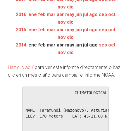
nov
dic
2016
:
ene
feb
mar
abr
may
jun
jul
ago
sep
oct
nov
dic
2015
:
ene
feb
mar
abr
may
jun
jul
ago
sep
oct
nov
dic
2014
:
ene
feb
mar
abr
may
jun
jul
ago
sep
oct
nov
dic
Haz clic aquí
para ver este informe directamente o haz
clic en un mes o año para cambiar el informe NOAA.
                     CLIMATOLOGICAL SUMMARY f
NAME: Taramundi (Mazonovo), Asturias         
ELEV: 170 meters    LAT: 43-21.60 N    LONG: 