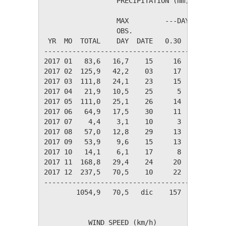
                  PRECIPITATION (mm)

                  MAX         ---DAYS OF RAIN-
                  OBS.               OVER

 YR  MO  TOTAL    DAY  DATE   0.30   3.00  30.
----------------------------------------------
2017 01   83,6   16,7    15     16      7     
2017 02  125,9   42,2    03     17      9     
2017 03  111,8   24,1    23     15     10     
2017 04   21,9   10,5    25      5      3     
2017 05  111,0   25,1    26     14     10     
2017 06   64,9   17,5    30     11      7     
2017 07    4,4    3,1    10      3      1     
2017 08   57,0   12,8    29     13      8     
2017 09   53,9    9,6    15     13      8     
2017 10   14,1    6,1    17      8      2     
2017 11  168,8   29,4    24     20     14     
2017 12  237,5   70,5    10     22     17     
----------------------------------------------
        1054,9   70,5   dic    157     96     
           WIND SPEED (km/h)
