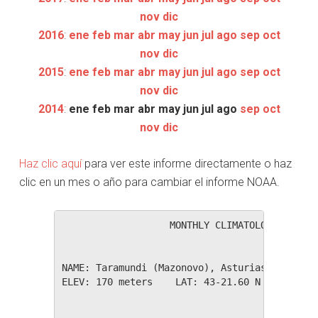
nov
dic
2016
:
ene
feb
mar
abr
may
jun
jul
ago
sep
oct
nov
dic
2015
:
ene
feb
mar
abr
may
jun
jul
ago
sep
oct
nov
dic
2014
:
ene
feb
mar
abr
may
jun
jul
ago
sep
oct
nov
dic
Haz clic aquí
para ver este informe directamente o haz
clic en un mes o año para cambiar el informe NOAA.
                   MONTHLY CLIMATOLOGICAL SUM
NAME: Taramundi (Mazonovo), Asturias         
ELEV: 170 meters    LAT: 43-21.60 N    LONG: 