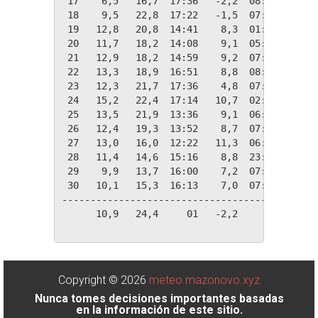
 17    6,5   16,7  17:36   -2,2  08:05   11,8
 18    9,5   22,8  17:22   -1,5  07:16    8,8
 19   12,8   20,8  14:41    8,3  01:13    5,5
 20   11,7   18,2  14:08    9,1  05:27    6,7
 21   12,9   18,2  14:59    9,2  07:56    5,4
 22   13,3   18,9  16:51    8,8  08:28    5,1
 23   12,3   21,7  17:36    4,8  07:08    6,0
 24   15,2   22,4  17:14   10,7  02:05    3,1
 25   13,5   21,9  13:36    9,1  06:25    4,8
 26   12,4   19,3  13:52    8,7  07:36    5,9
 27   13,0   16,0  12:22   11,3  06:20    5,4
 28   11,4   14,6  15:16    8,8  23:59    7,0
 29    9,9   13,7  16:00    7,2  07:52    8,4
 30   10,1   15,3  16:13    7,0  07:51    8,2
---------------------------------------------
      10,9   24,4     01   -2,2     17  223,2
Copyright © 2026
meteo.mazonovo.xyz
Nunca tomes decisiones importantes basadas
en la información de este sitio.