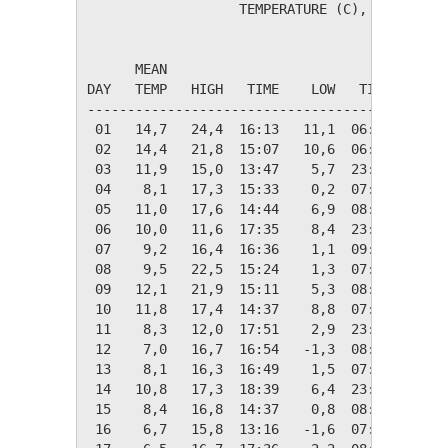
                   TEMPERATURE (C), RAIN (mm)
                                         HEAT
      MEAN                               DEG 
DAY   TEMP   HIGH   TIME    LOW   TIME   DAYS
---------------------------------------------
 01   14,7   24,4  16:13   11,1  06:45    3,6
 02   14,4   21,8  15:07   10,6  06:51    3,9
 03   11,9   15,0  13:47    5,7  23:58    6,4
 04    8,1   17,3  15:33    0,2  07:57   10,2
 05   11,0   17,6  14:44    6,9  08:08    7,3
 06   10,0   11,6  17:35    8,4  23:53    8,3
 07    9,2   16,4  16:36    1,1  09:06    9,2
 08    9,5   22,5  15:24    1,3  07:26    8,8
 09   12,1   21,9  15:11    5,3  08:18    6,3
 10   11,8   17,4  14:37    8,8  07:34    6,5
 11    8,3   12,0  17:51    2,9  23:59   10,0
 12    7,0   16,7  16:54   -1,3  08:01   11,3
 13    8,1   16,3  16:49    1,5  07:04   10,2
 14   10,8   17,3  18:39    6,4  23:58    7,5
 15    8,4   16,8  14:37    0,8  08:58    9,9
 16    6,7   15,8  13:16   -1,6  07:57   11,7